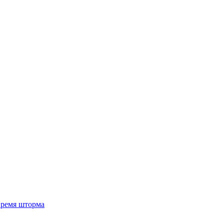
 время шторма