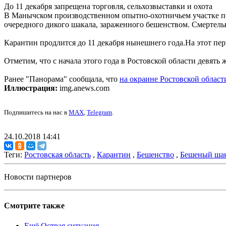
До 11 декабря запрещена торговля, сельхозвыставки и охота
В Манычском производственном опытно-охотничьем участке по 
очередного дикого шакала, зараженного бешенством. Смертел
Карантин продлится до 11 декабря нынешнего года.На этот пер
Отметим, что с начала этого года в Ростовской области девять
Ранее "Панорама" сообщала, что
на окраине Ростовской област
Иллюстрация:
img.anews.com
Подпишитесь на нас в
MAX
,
Telegram
.
24.10.2018 14:41
Теги:
Ростовская область
,
Карантин
,
Бешенство
,
Бешеный ша
Новости партнеров
Смотрите также
Ещё Острая ситуация