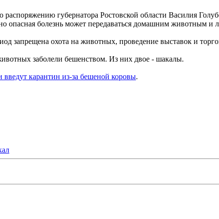
распоряжению губернатора Ростовской области Василия Голубев
ьно опасная болезнь может передаваться домашним животным и 
иод запрещена охота на животных, проведение выставок и торго
 животных заболели бешенством. Из них двое - шакалы.
и введут карантин из-за бешеной коровы
.
кал