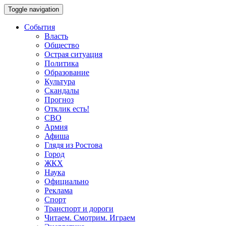
Toggle navigation
События
Власть
Общество
Острая ситуация
Политика
Образование
Культура
Скандалы
Прогноз
Отклик есть!
СВО
Армия
Афиша
Глядя из Ростова
Город
ЖКХ
Наука
Официально
Реклама
Спорт
Транспорт и дороги
Читаем. Смотрим. Играем