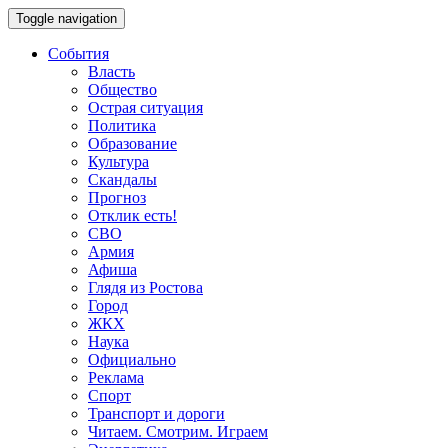
Toggle navigation
События
Власть
Общество
Острая ситуация
Политика
Образование
Культура
Скандалы
Прогноз
Отклик есть!
СВО
Армия
Афиша
Глядя из Ростова
Город
ЖКХ
Наука
Официально
Реклама
Спорт
Транспорт и дороги
Читаем. Смотрим. Играем