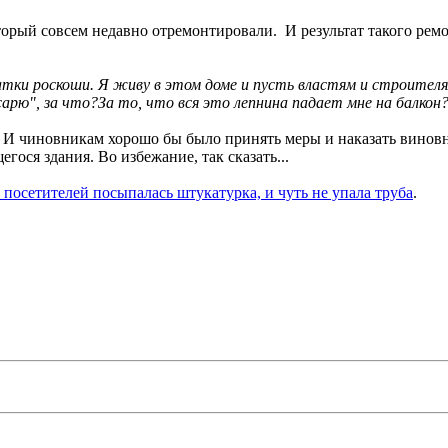
рый совсем недавно отремонтировали. И результат такого ремо
тки роскоши. Я живу в этом доме и пусть властям и строител
сарю", за что?За то, что вся это лепнина падает мне на балкон
. И чиновникам хорошо бы было принять меры и наказать винов
ся здания. Во избежание, так сказать...
 посетителей посыпалась штукатурка, и чуть не упала труба
.