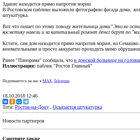
Здание находится прямо напротив мэрии
В Ростовском паблике выложили фотографию фасада дома, кото
штукатурка.
Вот что пишет по этому поводу жительница дома:"
Это не оста
косметику навели и за капитальный ремонт денег берут по "ко
Кстати, сам дом находится прямо напротив мэрии, на Семашко
внимательными и просто аккуратно проходить мимо обрушающего
Ранее "Панорама" сообщала, что
в донской больнице на головы
Иллюстрация:
паблик "Ростов Главный"
Подпишитесь на нас в
MAX
,
Telegram
.
18.10.2018 12:46
Теги:
Ростов-на-Дону
,
Осыпается штукатурка
Новости партнеров
Смотрите также