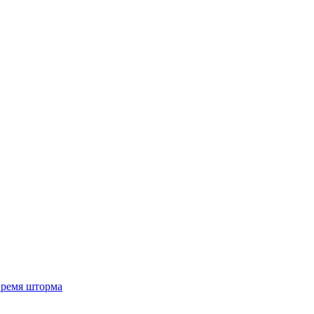
 время шторма