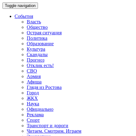
Toggle navigation
События
Власть
Общество
Острая ситуация
Политика
Образование
Культура
Скандалы
Прогноз
Отклик есть!
СВО
Армия
Афиша
Глядя из Ростова
Город
ЖКХ
Наука
Официально
Реклама
Спорт
Транспорт и дороги
Читаем. Смотрим. Играем