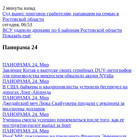
2 минуты назад
Суд вынес приговор грабителям, напавшим на семью в
Ростовской области
сегодня, 06:53
ВСУ ударили дронами по 6 районам Ростовской области
Показать ещё
Панорама
24
ПАНОРАМА 24. Мир
Завление Китая о выпуске своих серийных DUV-литографов
для производства микросхем обвалило акции NVidia
ПАНОРАМА 24. Мир
В США байкеры и квадроциклисты устроили беспредел на
дорогах Лонг-Айленда
ПАНОРАМА 24. Мир
Джедайский меч Люка Скайуокера продали с аукциона за
миллионы долларов
ПАНОРАМА 24. Мир
Ученица смогла успешно приземлиться после того, как ее
инструктор-пилот выпал за борт
ПАНОРАМА 24. Мир
ИноСМИ: покушение на президента Франции Эмманюэля