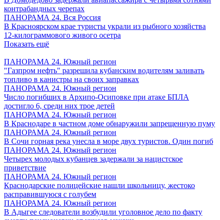
контрабандных черепах
ПАНОРАМА 24. Вся Россия
В Красноярском крае туристы украли из рыбного хозяйства
12-килограммового живого осетра
Показать ещё
ПАНОРАМА 24. Южный регион
"Газпром нефть" разрешила кубанским водителям заливать
топливо в канистры на своих заправках
ПАНОРАМА 24. Южный регион
Число погибших в Архипо-Осиповке при атаке БПЛА
достигло 6, среди них трое детей
ПАНОРАМА 24. Южный регион
В Краснодаре в частном доме обнаружили запрещенную пуму
ПАНОРАМА 24. Южный регион
В Сочи горная река унесла в море двух туристов. Один погиб
ПАНОРАМА 24. Южный регион
Четырех молодых кубанцев задержали за нацистское
приветствие
ПАНОРАМА 24. Южный регион
Краснодарские полицейские нашли школьницу, жестоко
расправившуюся с голубем
ПАНОРАМА 24. Южный регион
В Адыгее следователи возбудили уголовное дело по факту