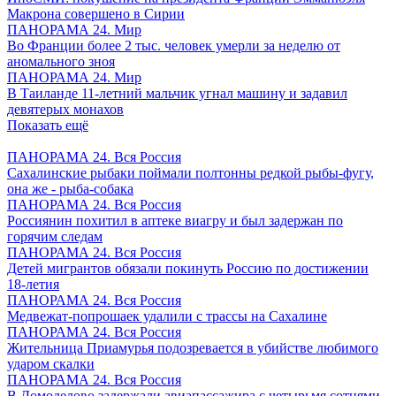
Макрона совершено в Сирии
ПАНОРАМА 24. Мир
Во Франции более 2 тыс. человек умерли за неделю от
аномального зноя
ПАНОРАМА 24. Мир
В Таиланде 11-летний мальчик угнал машину и задавил
девятерых монахов
Показать ещё
ПАНОРАМА 24. Вся Россия
Сахалинские рыбаки поймали полтонны редкой рыбы-фугу,
она же - рыба-собака
ПАНОРАМА 24. Вся Россия
Россиянин похитил в аптеке виагру и был задержан по
горячим следам
ПАНОРАМА 24. Вся Россия
Детей мигрантов обязали покинуть Россию по достижении
18-летия
ПАНОРАМА 24. Вся Россия
Медвежат-попрошаек удалили с трассы на Сахалине
ПАНОРАМА 24. Вся Россия
Жительница Приамурья подозревается в убийстве любимого
ударом скалки
ПАНОРАМА 24. Вся Россия
В Домодедово задержали авиапассажира с четырьмя сотнями