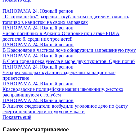
ПАНОРАМА 24. Южный регион
"Газпром нефть" разрешила кубанским водителям заливать
топливо в канистры на своих заправках
ПАНОРАМА 24. Южный регион
Число погибших в Архипо-Осиповке при атаке БПЛА
достигло 6, среди них трое детей
ПАНОРАМА 24. Южный регион
В Краснодаре в частном доме обнаружили запрещенную пуму
ПАНОРАМА 24. Южный регион
В Сочи горная река унесла в море двух туристов. Один погиб
ПАНОРАМА 24. Южный регион
Четырех молодых кубанцев задержали за нацистское
приветствие
ПАНОРАМА 24. Южный регион
Краснодарские полицейские нашли школьницу, жестоко
расправившуюся с голубем
ПАНОРАМА 24. Южный регион
В Адыгее следователи возбудили уголовное дело по факту
смерти пенсионерки от укусов макаки
Показать ещё
Самое просматриваемое