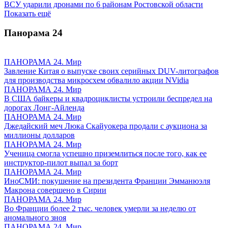
ВСУ ударили дронами по 6 районам Ростовской области
Показать ещё
Панорама
24
ПАНОРАМА 24. Мир
Завление Китая о выпуске своих серийных DUV-литографов
для производства микросхем обвалило акции NVidia
ПАНОРАМА 24. Мир
В США байкеры и квадроциклисты устроили беспредел на
дорогах Лонг-Айленда
ПАНОРАМА 24. Мир
Джедайский меч Люка Скайуокера продали с аукциона за
миллионы долларов
ПАНОРАМА 24. Мир
Ученица смогла успешно приземлиться после того, как ее
инструктор-пилот выпал за борт
ПАНОРАМА 24. Мир
ИноСМИ: покушение на президента Франции Эмманюэля
Макрона совершено в Сирии
ПАНОРАМА 24. Мир
Во Франции более 2 тыс. человек умерли за неделю от
аномального зноя
ПАНОРАМА 24. Мир