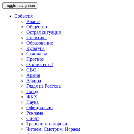
Toggle navigation
События
Власть
Общество
Острая ситуация
Политика
Образование
Культура
Скандалы
Прогноз
Отклик есть!
СВО
Армия
Афиша
Глядя из Ростова
Город
ЖКХ
Наука
Официально
Реклама
Спорт
Транспорт и дороги
Читаем. Смотрим. Играем