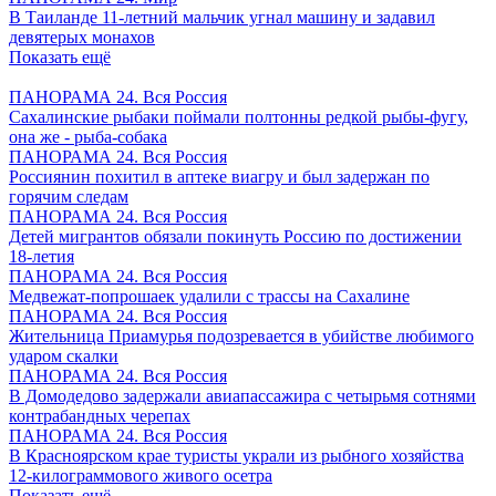
В Таиланде 11-летний мальчик угнал машину и задавил
девятерых монахов
Показать ещё
ПАНОРАМА 24. Вся Россия
Сахалинские рыбаки поймали полтонны редкой рыбы-фугу,
она же - рыба-собака
ПАНОРАМА 24. Вся Россия
Россиянин похитил в аптеке виагру и был задержан по
горячим следам
ПАНОРАМА 24. Вся Россия
Детей мигрантов обязали покинуть Россию по достижении
18-летия
ПАНОРАМА 24. Вся Россия
Медвежат-попрошаек удалили с трассы на Сахалине
ПАНОРАМА 24. Вся Россия
Жительница Приамурья подозревается в убийстве любимого
ударом скалки
ПАНОРАМА 24. Вся Россия
В Домодедово задержали авиапассажира с четырьмя сотнями
контрабандных черепах
ПАНОРАМА 24. Вся Россия
В Красноярском крае туристы украли из рыбного хозяйства
12-килограммового живого осетра
Показать ещё