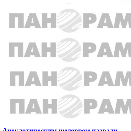
Анекдотическим шедевром назвали