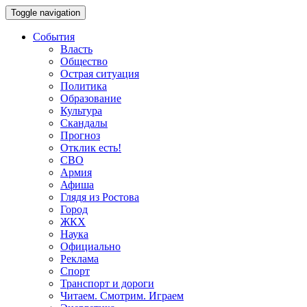
Toggle navigation
События
Власть
Общество
Острая ситуация
Политика
Образование
Культура
Скандалы
Прогноз
Отклик есть!
СВО
Армия
Афиша
Глядя из Ростова
Город
ЖКХ
Наука
Официально
Реклама
Спорт
Транспорт и дороги
Читаем. Смотрим. Играем