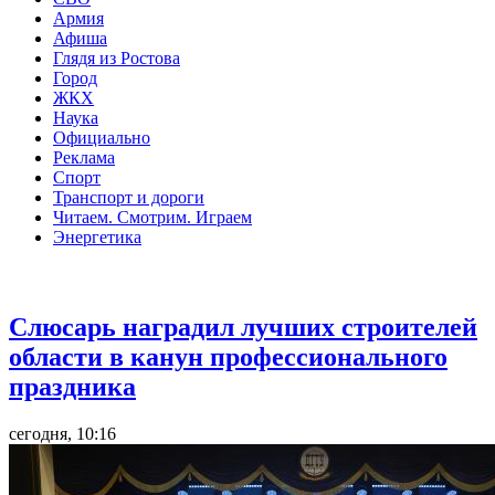
Армия
Афиша
Глядя из Ростова
Город
ЖКХ
Наука
Официально
Реклама
Спорт
Транспорт и дороги
Читаем. Смотрим. Играем
Энергетика
Общество
Слюсарь наградил лучших строителей
области в канун профессионального
праздника
сегодня, 10:16