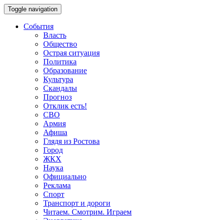
Toggle navigation
События
Власть
Общество
Острая ситуация
Политика
Образование
Культура
Скандалы
Прогноз
Отклик есть!
СВО
Армия
Афиша
Глядя из Ростова
Город
ЖКХ
Наука
Официально
Реклама
Спорт
Транспорт и дороги
Читаем. Смотрим. Играем