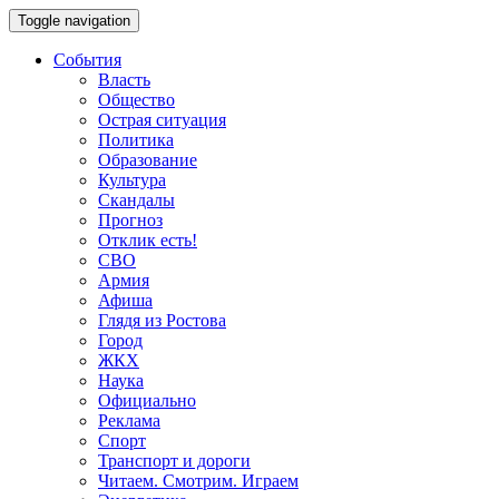
Toggle navigation
События
Власть
Общество
Острая ситуация
Политика
Образование
Культура
Скандалы
Прогноз
Отклик есть!
СВО
Армия
Афиша
Глядя из Ростова
Город
ЖКХ
Наука
Официально
Реклама
Спорт
Транспорт и дороги
Читаем. Смотрим. Играем