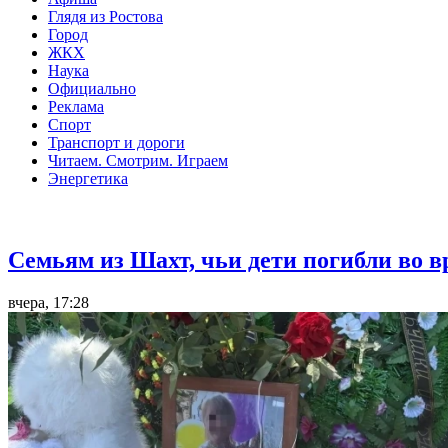
Глядя из Ростова
Город
ЖКХ
Наука
Официально
Реклама
Спорт
Транспорт и дороги
Читаем. Смотрим. Играем
Энергетика
Общество
Семьям из Шахт, чьи дети погибли во 
вчера, 17:28