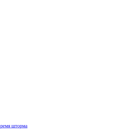
 время шторма