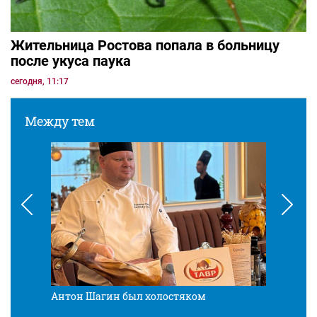
Жительница Ростова попала в больницу
после укуса паука
сегодня, 11:17
Между тем
Антон Шагин был холостяком
Разв