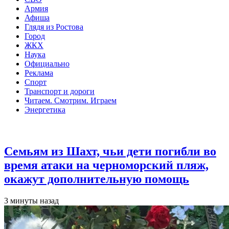
Армия
Афиша
Глядя из Ростова
Город
ЖКХ
Наука
Официально
Реклама
Спорт
Транспорт и дороги
Читаем. Смотрим. Играем
Энергетика
Общество
Семьям из Шахт, чьи дети погибли во
время атаки на черноморский пляж,
окажут дополнительную помощь
3 минуты назад