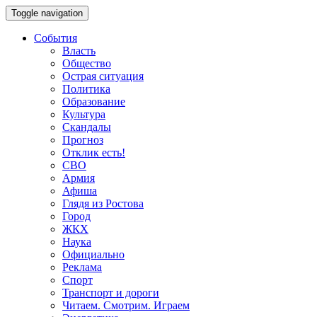
Toggle navigation
События
Власть
Общество
Острая ситуация
Политика
Образование
Культура
Скандалы
Прогноз
Отклик есть!
СВО
Армия
Афиша
Глядя из Ростова
Город
ЖКХ
Наука
Официально
Реклама
Спорт
Транспорт и дороги
Читаем. Смотрим. Играем