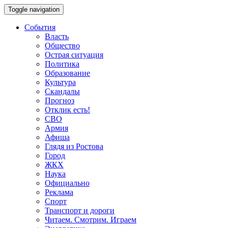
Toggle navigation
События
Власть
Общество
Острая ситуация
Политика
Образование
Культура
Скандалы
Прогноз
Отклик есть!
СВО
Армия
Афиша
Глядя из Ростова
Город
ЖКХ
Наука
Официально
Реклама
Спорт
Транспорт и дороги
Читаем. Смотрим. Играем