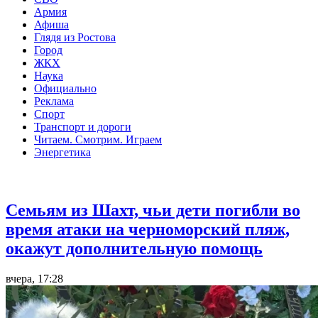
Армия
Афиша
Глядя из Ростова
Город
ЖКХ
Наука
Официально
Реклама
Спорт
Транспорт и дороги
Читаем. Смотрим. Играем
Энергетика
Общество
Семьям из Шахт, чьи дети погибли во
время атаки на черноморский пляж,
окажут дополнительную помощь
вчера, 17:28