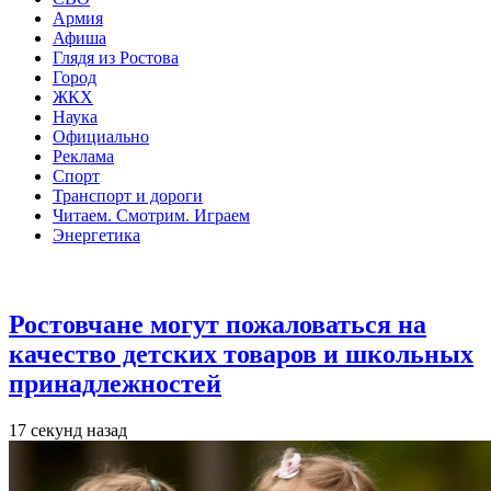
Армия
Афиша
Глядя из Ростова
Город
ЖКХ
Наука
Официально
Реклама
Спорт
Транспорт и дороги
Читаем. Смотрим. Играем
Энергетика
Общество
Ростовчане могут пожаловаться на
качество детских товаров и школьных
принадлежностей
17 секунд назад