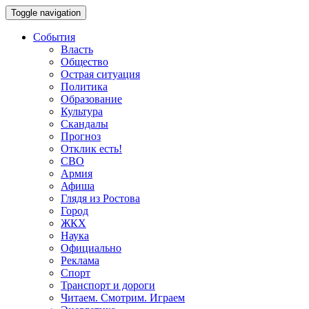
Toggle navigation
События
Власть
Общество
Острая ситуация
Политика
Образование
Культура
Скандалы
Прогноз
Отклик есть!
СВО
Армия
Афиша
Глядя из Ростова
Город
ЖКХ
Наука
Официально
Реклама
Спорт
Транспорт и дороги
Читаем. Смотрим. Играем