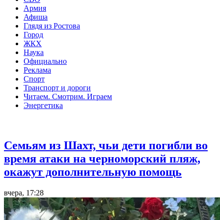
Армия
Афиша
Глядя из Ростова
Город
ЖКХ
Наука
Официально
Реклама
Спорт
Транспорт и дороги
Читаем. Смотрим. Играем
Энергетика
Общество
Семьям из Шахт, чьи дети погибли во
время атаки на черноморский пляж,
окажут дополнительную помощь
вчера, 17:28