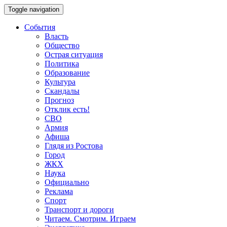
Toggle navigation
События
Власть
Общество
Острая ситуация
Политика
Образование
Культура
Скандалы
Прогноз
Отклик есть!
СВО
Армия
Афиша
Глядя из Ростова
Город
ЖКХ
Наука
Официально
Реклама
Спорт
Транспорт и дороги
Читаем. Смотрим. Играем