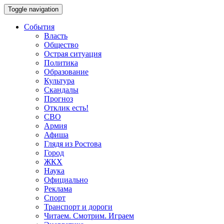
Toggle navigation
События
Власть
Общество
Острая ситуация
Политика
Образование
Культура
Скандалы
Прогноз
Отклик есть!
СВО
Армия
Афиша
Глядя из Ростова
Город
ЖКХ
Наука
Официально
Реклама
Спорт
Транспорт и дороги
Читаем. Смотрим. Играем