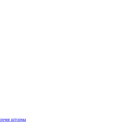
 время шторма