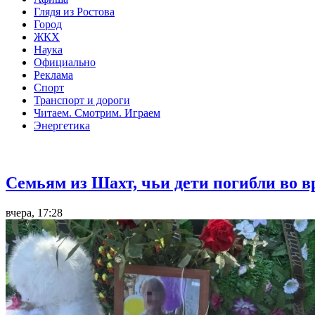
Глядя из Ростова
Город
ЖКХ
Наука
Официально
Реклама
Спорт
Транспорт и дороги
Читаем. Смотрим. Играем
Энергетика
Общество
Семьям из Шахт, чьи дети погибли во 
вчера, 17:28