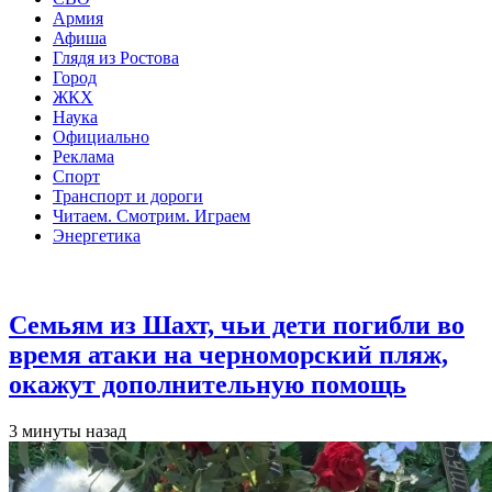
Армия
Афиша
Глядя из Ростова
Город
ЖКХ
Наука
Официально
Реклама
Спорт
Транспорт и дороги
Читаем. Смотрим. Играем
Энергетика
Общество
Семьям из Шахт, чьи дети погибли во
время атаки на черноморский пляж,
окажут дополнительную помощь
3 минуты назад