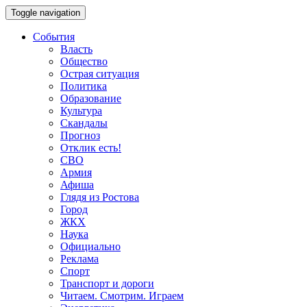
Toggle navigation
События
Власть
Общество
Острая ситуация
Политика
Образование
Культура
Скандалы
Прогноз
Отклик есть!
СВО
Армия
Афиша
Глядя из Ростова
Город
ЖКХ
Наука
Официально
Реклама
Спорт
Транспорт и дороги
Читаем. Смотрим. Играем