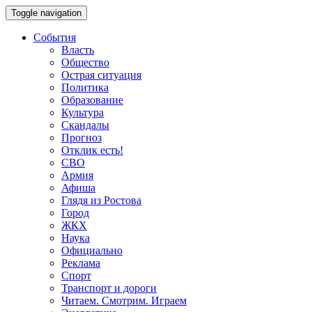
Toggle navigation
События
Власть
Общество
Острая ситуация
Политика
Образование
Культура
Скандалы
Прогноз
Отклик есть!
СВО
Армия
Афиша
Глядя из Ростова
Город
ЖКХ
Наука
Официально
Реклама
Спорт
Транспорт и дороги
Читаем. Смотрим. Играем