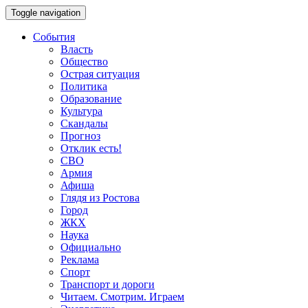
Toggle navigation
События
Власть
Общество
Острая ситуация
Политика
Образование
Культура
Скандалы
Прогноз
Отклик есть!
СВО
Армия
Афиша
Глядя из Ростова
Город
ЖКХ
Наука
Официально
Реклама
Спорт
Транспорт и дороги
Читаем. Смотрим. Играем