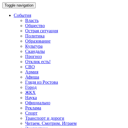
Toggle navigation
События
Власть
Общество
Острая ситуация
Политика
Образование
Культура
Скандалы
Прогноз
Отклик есть!
СВО
Армия
Афиша
Глядя из Ростова
Город
ЖКХ
Наука
Официально
Реклама
Спорт
Транспорт и дороги
Читаем. Смотрим. Играем