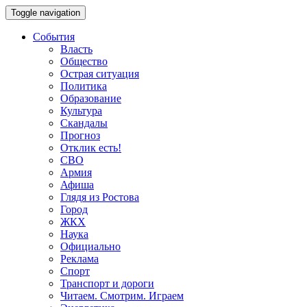
Toggle navigation
События
Власть
Общество
Острая ситуация
Политика
Образование
Культура
Скандалы
Прогноз
Отклик есть!
СВО
Армия
Афиша
Глядя из Ростова
Город
ЖКХ
Наука
Официально
Реклама
Спорт
Транспорт и дороги
Читаем. Смотрим. Играем