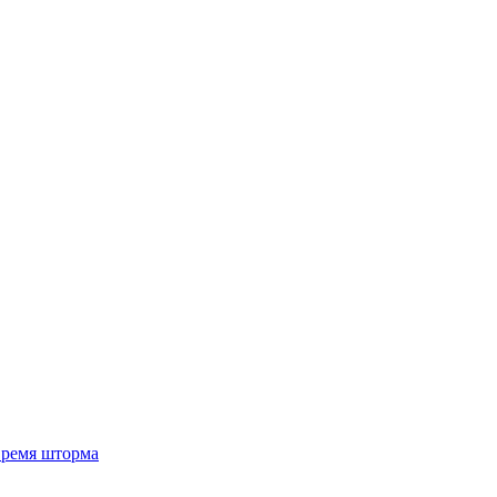
 время шторма