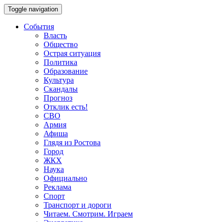
Toggle navigation
События
Власть
Общество
Острая ситуация
Политика
Образование
Культура
Скандалы
Прогноз
Отклик есть!
СВО
Армия
Афиша
Глядя из Ростова
Город
ЖКХ
Наука
Официально
Реклама
Спорт
Транспорт и дороги
Читаем. Смотрим. Играем