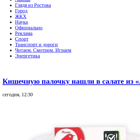
Глядя из Ростова
Город
ЖКХ
Наука
Официально
Реклама
Спорт
Транспорт и дороги
Читаем. Смотрим. Играем
Энергетика
Общество
Кишечную палочку нашли в салате из «
сегодня, 12:30