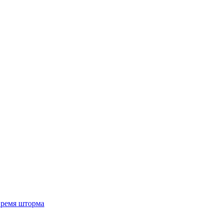
 время шторма