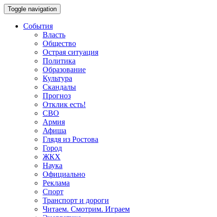
Toggle navigation
События
Власть
Общество
Острая ситуация
Политика
Образование
Культура
Скандалы
Прогноз
Отклик есть!
СВО
Армия
Афиша
Глядя из Ростова
Город
ЖКХ
Наука
Официально
Реклама
Спорт
Транспорт и дороги
Читаем. Смотрим. Играем