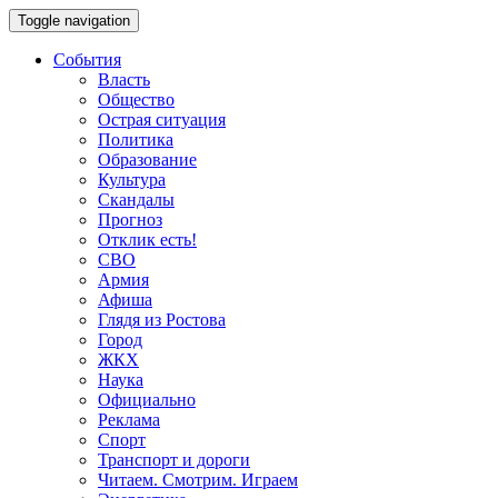
Toggle navigation
События
Власть
Общество
Острая ситуация
Политика
Образование
Культура
Скандалы
Прогноз
Отклик есть!
СВО
Армия
Афиша
Глядя из Ростова
Город
ЖКХ
Наука
Официально
Реклама
Спорт
Транспорт и дороги
Читаем. Смотрим. Играем