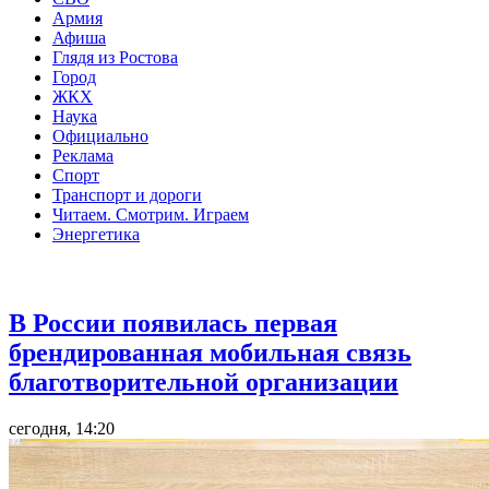
Армия
Афиша
Глядя из Ростова
Город
ЖКХ
Наука
Официально
Реклама
Спорт
Транспорт и дороги
Читаем. Смотрим. Играем
Энергетика
Общество
В России появилась первая
брендированная мобильная связь
благотворительной организации
сегодня, 14:20