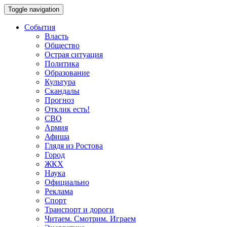
Toggle navigation
События
Власть
Общество
Острая ситуация
Политика
Образование
Культура
Скандалы
Прогноз
Отклик есть!
СВО
Армия
Афиша
Глядя из Ростова
Город
ЖКХ
Наука
Официально
Реклама
Спорт
Транспорт и дороги
Читаем. Смотрим. Играем