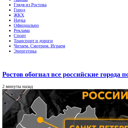
Глядя из Ростова
Город
ЖКХ
Наука
Официально
Реклама
Спорт
Транспорт и дороги
Читаем. Смотрим. Играем
Энергетика
Общество
Ростов обогнал все российские города 
2 минуты назад