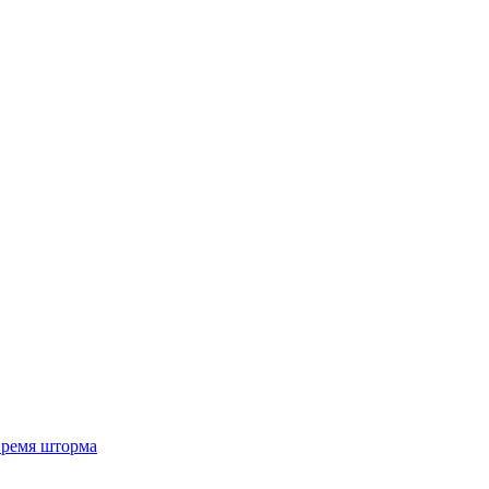
 время шторма