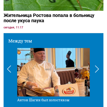
Жительница Ростова попала в больницу
после укуса паука
сегодня, 11:17
Между тем
Антон Шагин был холостяком
Разв