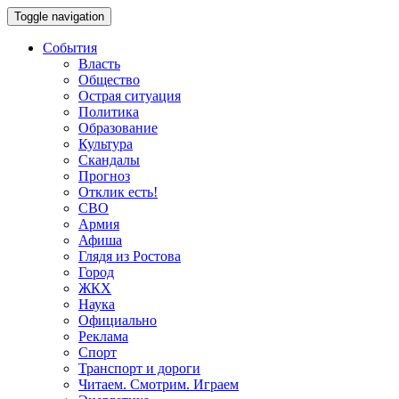
Toggle navigation
События
Власть
Общество
Острая ситуация
Политика
Образование
Культура
Скандалы
Прогноз
Отклик есть!
СВО
Армия
Афиша
Глядя из Ростова
Город
ЖКХ
Наука
Официально
Реклама
Спорт
Транспорт и дороги
Читаем. Смотрим. Играем