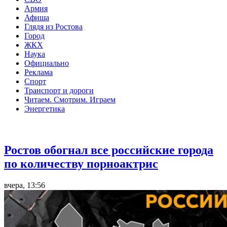
Армия
Афиша
Глядя из Ростова
Город
ЖКХ
Наука
Официально
Реклама
Спорт
Транспорт и дороги
Читаем. Смотрим. Играем
Энергетика
Общество
Ростов обогнал все российские города
по количеству порноактрис
вчера, 13:56