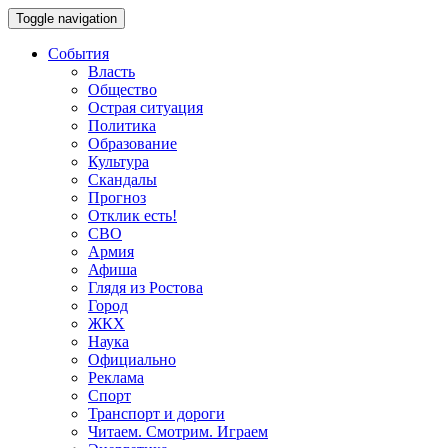
Toggle navigation
События
Власть
Общество
Острая ситуация
Политика
Образование
Культура
Скандалы
Прогноз
Отклик есть!
СВО
Армия
Афиша
Глядя из Ростова
Город
ЖКХ
Наука
Официально
Реклама
Спорт
Транспорт и дороги
Читаем. Смотрим. Играем