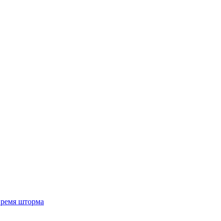
 время шторма