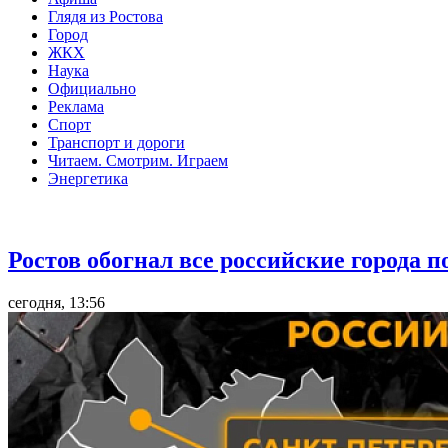
Глядя из Ростова
Город
ЖКХ
Наука
Официально
Реклама
Спорт
Транспорт и дороги
Читаем. Смотрим. Играем
Энергетика
Общество
Ростов обогнал все российские города 
сегодня, 13:56