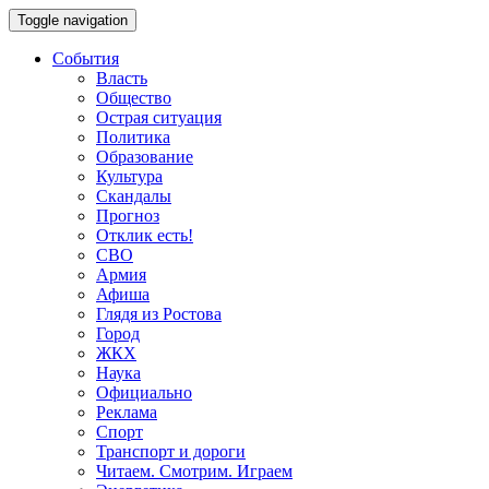
Toggle navigation
События
Власть
Общество
Острая ситуация
Политика
Образование
Культура
Скандалы
Прогноз
Отклик есть!
СВО
Армия
Афиша
Глядя из Ростова
Город
ЖКХ
Наука
Официально
Реклама
Спорт
Транспорт и дороги
Читаем. Смотрим. Играем