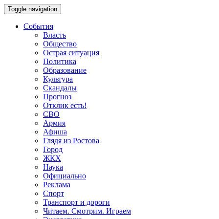
Toggle navigation
События
Власть
Общество
Острая ситуация
Политика
Образование
Культура
Скандалы
Прогноз
Отклик есть!
СВО
Армия
Афиша
Глядя из Ростова
Город
ЖКХ
Наука
Официально
Реклама
Спорт
Транспорт и дороги
Читаем. Смотрим. Играем