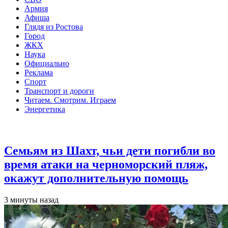
Армия
Афиша
Глядя из Ростова
Город
ЖКХ
Наука
Официально
Реклама
Спорт
Транспорт и дороги
Читаем. Смотрим. Играем
Энергетика
Общество
Семьям из Шахт, чьи дети погибли во
время атаки на черноморский пляж,
окажут дополнительную помощь
3 минуты назад