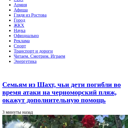
Армия
Афиша
Глядя из Ростова
Город
ЖКХ
Наука
Официально
Реклама
Спорт
Транспорт и дороги
Читаем. Смотрим. Играем
Энергетика
Общество
Семьям из Шахт, чьи дети погибли во
время атаки на черноморский пляж,
окажут дополнительную помощь
3 минуты назад