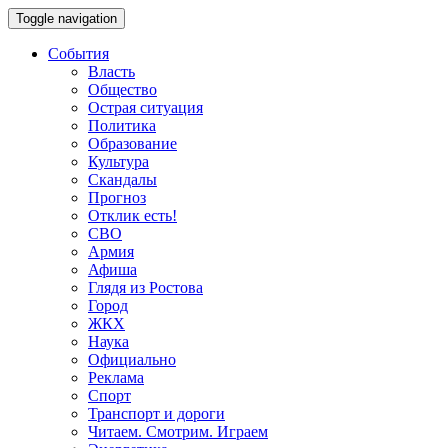
Toggle navigation
События
Власть
Общество
Острая ситуация
Политика
Образование
Культура
Скандалы
Прогноз
Отклик есть!
СВО
Армия
Афиша
Глядя из Ростова
Город
ЖКХ
Наука
Официально
Реклама
Спорт
Транспорт и дороги
Читаем. Смотрим. Играем