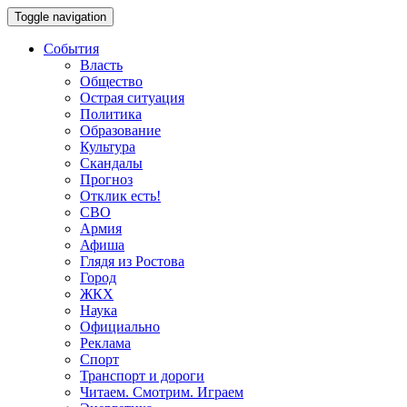
Toggle navigation
События
Власть
Общество
Острая ситуация
Политика
Образование
Культура
Скандалы
Прогноз
Отклик есть!
СВО
Армия
Афиша
Глядя из Ростова
Город
ЖКХ
Наука
Официально
Реклама
Спорт
Транспорт и дороги
Читаем. Смотрим. Играем