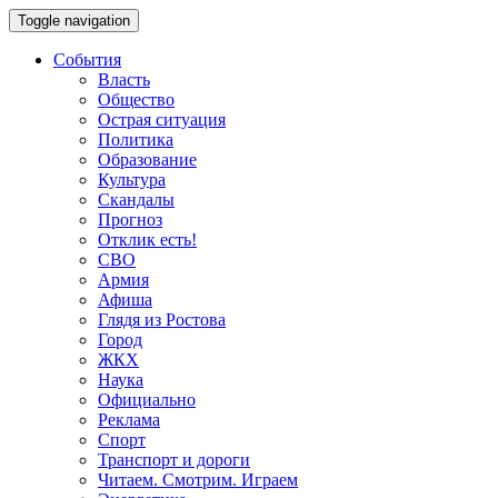
Toggle navigation
События
Власть
Общество
Острая ситуация
Политика
Образование
Культура
Скандалы
Прогноз
Отклик есть!
СВО
Армия
Афиша
Глядя из Ростова
Город
ЖКХ
Наука
Официально
Реклама
Спорт
Транспорт и дороги
Читаем. Смотрим. Играем