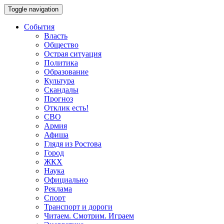
Toggle navigation
События
Власть
Общество
Острая ситуация
Политика
Образование
Культура
Скандалы
Прогноз
Отклик есть!
СВО
Армия
Афиша
Глядя из Ростова
Город
ЖКХ
Наука
Официально
Реклама
Спорт
Транспорт и дороги
Читаем. Смотрим. Играем