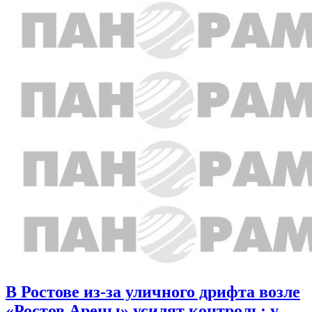
В Ростове из-за уличного дрифта возле
«Ростов Арены» усилят контроль: у