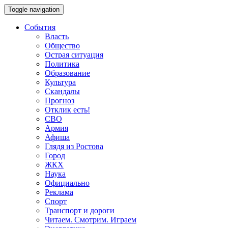
Toggle navigation
События
Власть
Общество
Острая ситуация
Политика
Образование
Культура
Скандалы
Прогноз
Отклик есть!
СВО
Армия
Афиша
Глядя из Ростова
Город
ЖКХ
Наука
Официально
Реклама
Спорт
Транспорт и дороги
Читаем. Смотрим. Играем