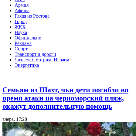
Армия
Афиша
Глядя из Ростова
Город
ЖКХ
Наука
Официально
Реклама
Спорт
Транспорт и дороги
Читаем. Смотрим. Играем
Энергетика
Общество
Семьям из Шахт, чьи дети погибли во
время атаки на черноморский пляж,
окажут дополнительную помощь
вчера, 17:28