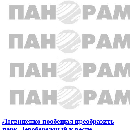
Логвиненко пообещал преобразить
парк Левобережный к весне