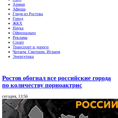
Армия
Афиша
Глядя из Ростова
Город
ЖКХ
Наука
Официально
Реклама
Спорт
Транспорт и дороги
Читаем. Смотрим. Играем
Энергетика
Общество
Ростов обогнал все российские города
по количеству порноактрис
сегодня, 13:56