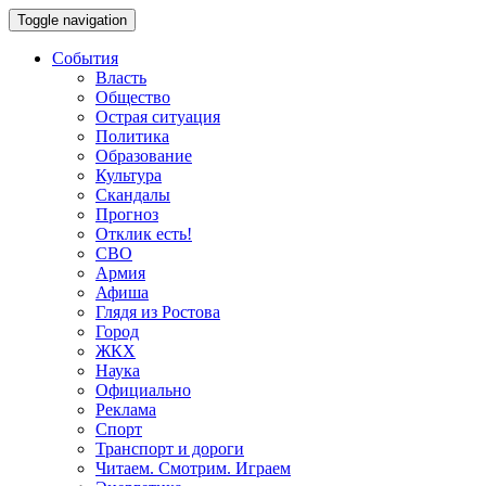
Toggle navigation
События
Власть
Общество
Острая ситуация
Политика
Образование
Культура
Скандалы
Прогноз
Отклик есть!
СВО
Армия
Афиша
Глядя из Ростова
Город
ЖКХ
Наука
Официально
Реклама
Спорт
Транспорт и дороги
Читаем. Смотрим. Играем