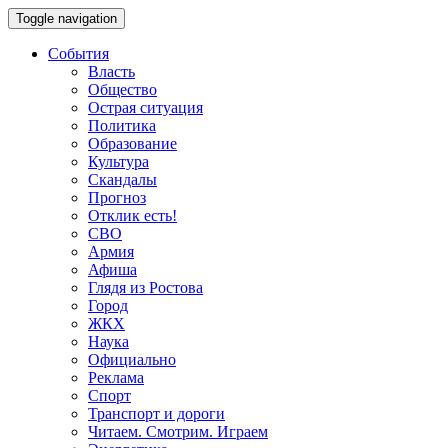
Toggle navigation
События
Власть
Общество
Острая ситуация
Политика
Образование
Культура
Скандалы
Прогноз
Отклик есть!
СВО
Армия
Афиша
Глядя из Ростова
Город
ЖКХ
Наука
Официально
Реклама
Спорт
Транспорт и дороги
Читаем. Смотрим. Играем