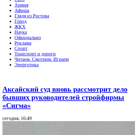
Армия
Афиша
Глядя из Ростова
Город
ЖКХ
Наука
Официально
Реклама
Спорт
Транспорт и дороги
Читаем. Смотрим. Играем
Энергетика
Общество
Аксайский суд вновь рассмотрит дело
бывших руководителей стройфирмы
«Сигма»
сегодня, 16:49