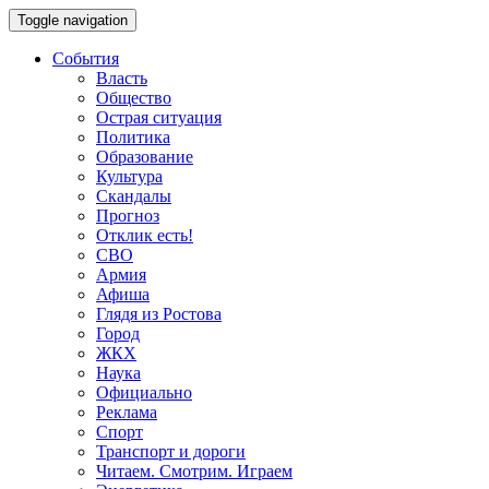
Toggle navigation
События
Власть
Общество
Острая ситуация
Политика
Образование
Культура
Скандалы
Прогноз
Отклик есть!
СВО
Армия
Афиша
Глядя из Ростова
Город
ЖКХ
Наука
Официально
Реклама
Спорт
Транспорт и дороги
Читаем. Смотрим. Играем