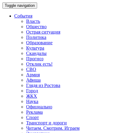
Toggle navigation
События
Власть
Общество
Острая ситуация
Политика
Образование
Культура
Скандалы
Прогноз
Отклик есть!
СВО
Армия
Афиша
Глядя из Ростова
Город
ЖКХ
Наука
Официально
Реклама
Спорт
Транспорт и дороги
Читаем. Смотрим. Играем