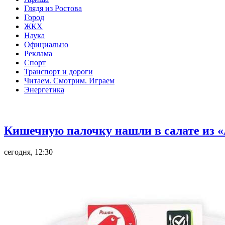
Глядя из Ростова
Город
ЖКХ
Наука
Официально
Реклама
Спорт
Транспорт и дороги
Читаем. Смотрим. Играем
Энергетика
Общество
Кишечную палочку нашли в салате из «
сегодня, 12:30