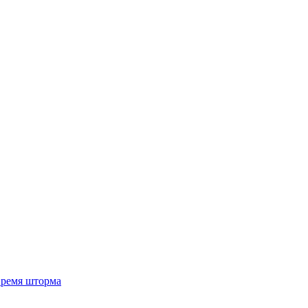
 время шторма