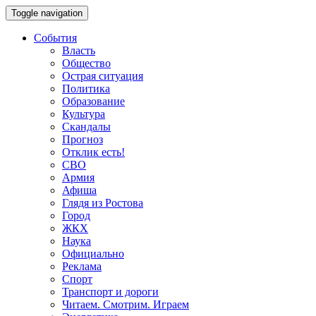
Toggle navigation
События
Власть
Общество
Острая ситуация
Политика
Образование
Культура
Скандалы
Прогноз
Отклик есть!
СВО
Армия
Афиша
Глядя из Ростова
Город
ЖКХ
Наука
Официально
Реклама
Спорт
Транспорт и дороги
Читаем. Смотрим. Играем