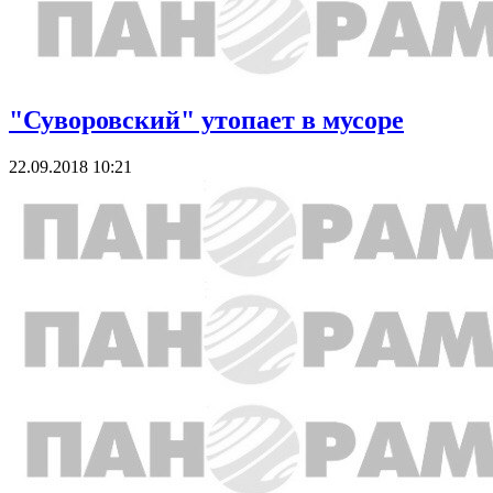
"Суворовский" утопает в мусоре
22.09.2018 10:21