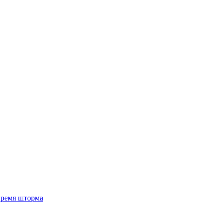
 время шторма