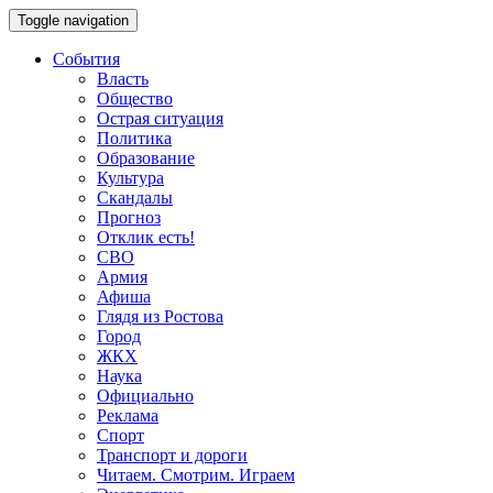
Toggle navigation
События
Власть
Общество
Острая ситуация
Политика
Образование
Культура
Скандалы
Прогноз
Отклик есть!
СВО
Армия
Афиша
Глядя из Ростова
Город
ЖКХ
Наука
Официально
Реклама
Спорт
Транспорт и дороги
Читаем. Смотрим. Играем