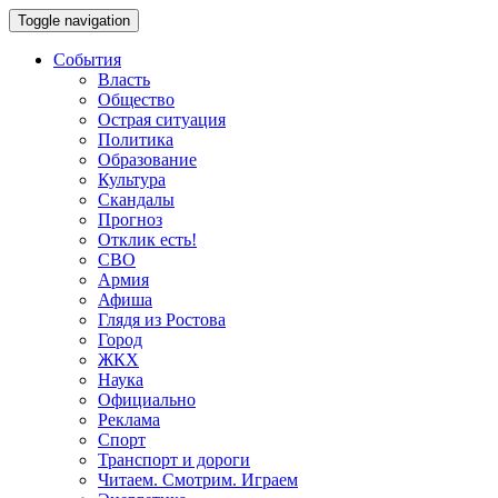
Toggle navigation
События
Власть
Общество
Острая ситуация
Политика
Образование
Культура
Скандалы
Прогноз
Отклик есть!
СВО
Армия
Афиша
Глядя из Ростова
Город
ЖКХ
Наука
Официально
Реклама
Спорт
Транспорт и дороги
Читаем. Смотрим. Играем