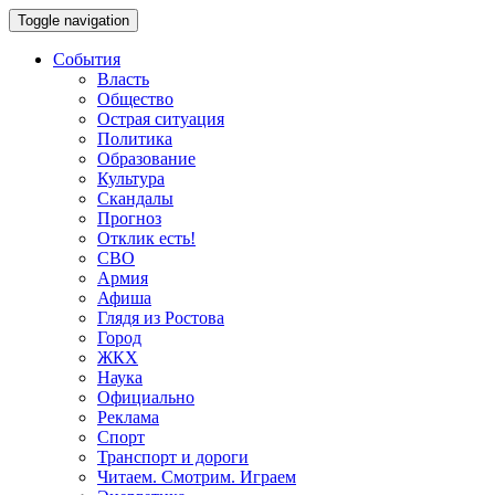
Toggle navigation
События
Власть
Общество
Острая ситуация
Политика
Образование
Культура
Скандалы
Прогноз
Отклик есть!
СВО
Армия
Афиша
Глядя из Ростова
Город
ЖКХ
Наука
Официально
Реклама
Спорт
Транспорт и дороги
Читаем. Смотрим. Играем