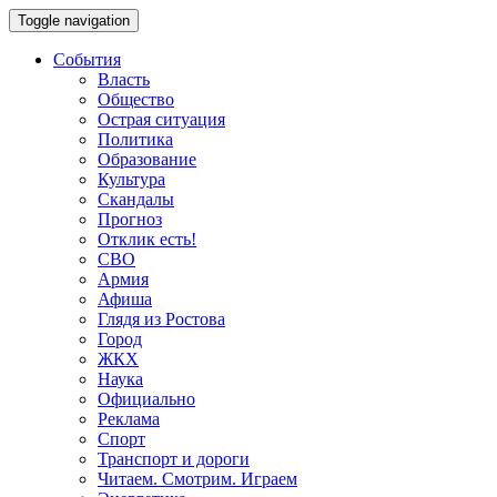
Toggle navigation
События
Власть
Общество
Острая ситуация
Политика
Образование
Культура
Скандалы
Прогноз
Отклик есть!
СВО
Армия
Афиша
Глядя из Ростова
Город
ЖКХ
Наука
Официально
Реклама
Спорт
Транспорт и дороги
Читаем. Смотрим. Играем