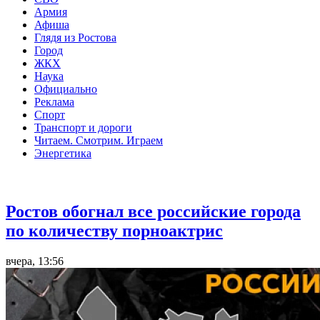
Армия
Афиша
Глядя из Ростова
Город
ЖКХ
Наука
Официально
Реклама
Спорт
Транспорт и дороги
Читаем. Смотрим. Играем
Энергетика
Общество
Ростов обогнал все российские города
по количеству порноактрис
вчера, 13:56