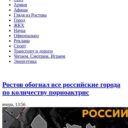
Армия
Афиша
Глядя из Ростова
Город
ЖКХ
Наука
Официально
Реклама
Спорт
Транспорт и дороги
Читаем. Смотрим. Играем
Энергетика
Общество
Ростов обогнал все российские города
по количеству порноактрис
вчера, 13:56