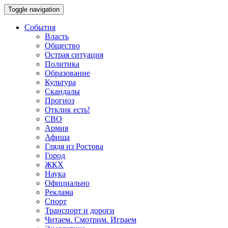
Toggle navigation
События
Власть
Общество
Острая ситуация
Политика
Образование
Культура
Скандалы
Прогноз
Отклик есть!
СВО
Армия
Афиша
Глядя из Ростова
Город
ЖКХ
Наука
Официально
Реклама
Спорт
Транспорт и дороги
Читаем. Смотрим. Играем