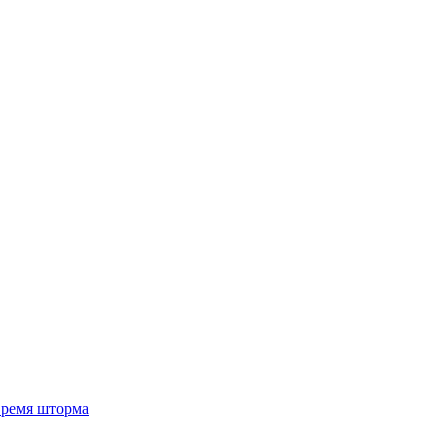
 время шторма