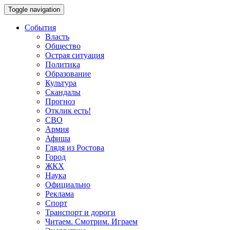
Toggle navigation
События
Власть
Общество
Острая ситуация
Политика
Образование
Культура
Скандалы
Прогноз
Отклик есть!
СВО
Армия
Афиша
Глядя из Ростова
Город
ЖКХ
Наука
Официально
Реклама
Спорт
Транспорт и дороги
Читаем. Смотрим. Играем