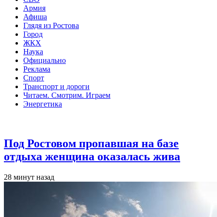
Армия
Афиша
Глядя из Ростова
Город
ЖКХ
Наука
Официально
Реклама
Спорт
Транспорт и дороги
Читаем. Смотрим. Играем
Энергетика
Общество
Под Ростовом пропавшая на базе
отдыха женщина оказалась жива
28 минут назад