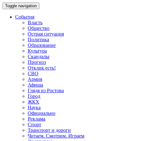
Toggle navigation
События
Власть
Общество
Острая ситуация
Политика
Образование
Культура
Скандалы
Прогноз
Отклик есть!
СВО
Армия
Афиша
Глядя из Ростова
Город
ЖКХ
Наука
Официально
Реклама
Спорт
Транспорт и дороги
Читаем. Смотрим. Играем