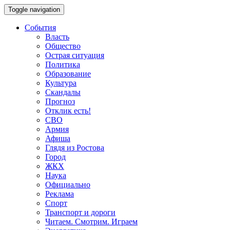
Toggle navigation
События
Власть
Общество
Острая ситуация
Политика
Образование
Культура
Скандалы
Прогноз
Отклик есть!
СВО
Армия
Афиша
Глядя из Ростова
Город
ЖКХ
Наука
Официально
Реклама
Спорт
Транспорт и дороги
Читаем. Смотрим. Играем