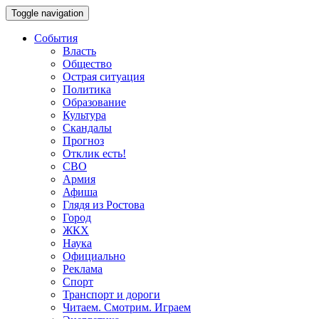
Toggle navigation
События
Власть
Общество
Острая ситуация
Политика
Образование
Культура
Скандалы
Прогноз
Отклик есть!
СВО
Армия
Афиша
Глядя из Ростова
Город
ЖКХ
Наука
Официально
Реклама
Спорт
Транспорт и дороги
Читаем. Смотрим. Играем