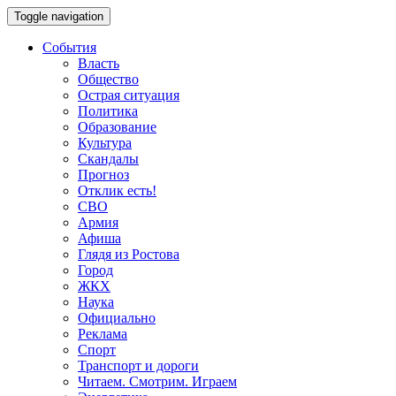
Toggle navigation
События
Власть
Общество
Острая ситуация
Политика
Образование
Культура
Скандалы
Прогноз
Отклик есть!
СВО
Армия
Афиша
Глядя из Ростова
Город
ЖКХ
Наука
Официально
Реклама
Спорт
Транспорт и дороги
Читаем. Смотрим. Играем