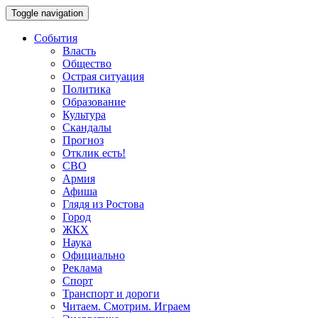
Toggle navigation
События
Власть
Общество
Острая ситуация
Политика
Образование
Культура
Скандалы
Прогноз
Отклик есть!
СВО
Армия
Афиша
Глядя из Ростова
Город
ЖКХ
Наука
Официально
Реклама
Спорт
Транспорт и дороги
Читаем. Смотрим. Играем