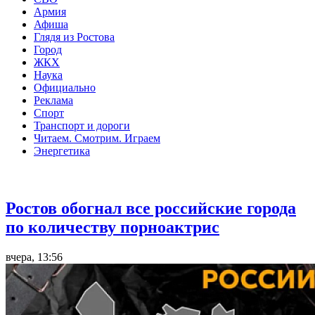
Армия
Афиша
Глядя из Ростова
Город
ЖКХ
Наука
Официально
Реклама
Спорт
Транспорт и дороги
Читаем. Смотрим. Играем
Энергетика
Общество
Ростов обогнал все российские города
по количеству порноактрис
вчера, 13:56