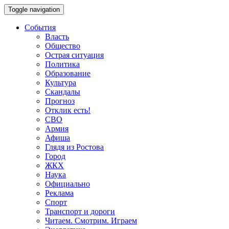
Toggle navigation
События
Власть
Общество
Острая ситуация
Политика
Образование
Культура
Скандалы
Прогноз
Отклик есть!
СВО
Армия
Афиша
Глядя из Ростова
Город
ЖКХ
Наука
Официально
Реклама
Спорт
Транспорт и дороги
Читаем. Смотрим. Играем