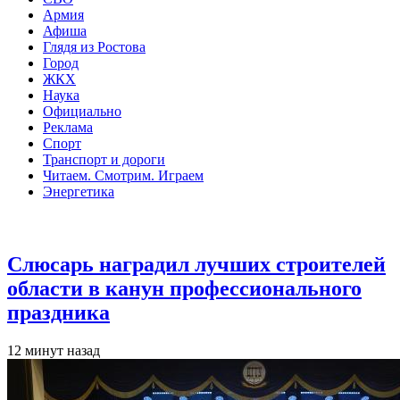
Армия
Афиша
Глядя из Ростова
Город
ЖКХ
Наука
Официально
Реклама
Спорт
Транспорт и дороги
Читаем. Смотрим. Играем
Энергетика
Общество
Слюсарь наградил лучших строителей
области в канун профессионального
праздника
12 минут назад