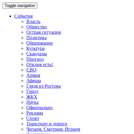
Toggle navigation
События
Власть
Общество
Острая ситуация
Политика
Образование
Культура
Скандалы
Прогноз
Отклик есть!
СВО
Армия
Афиша
Глядя из Ростова
Город
ЖКХ
Наука
Официально
Реклама
Спорт
Транспорт и дороги
Читаем. Смотрим. Играем